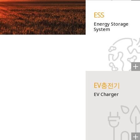
ESS
Energy Storage
System
EV충전기
EV Charger